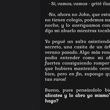
- Sí, vamos, vamos - grité ilu
-No, ahora no John, que est
no tienes colegio, podemos sub
noche, y lo averiguamos con
dijo mi abuelo mientras tocab
Yo pegué un salto asintiend
secreto, una casita de un á
verano pasado. Algo más ron
podía entender como mi ab
fuertes consiguiendo romper
que hubiera mantenido cerr
bien, pero en fin, supongo q
tan raros!
Bueno, pues pensándolo b
alicates y lo abro yo mismo
hago?