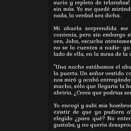
sucio y repleto de telarañas
sin más. Yo me quedé miránd
nada, la verdad sea dicha.
Mi abuela sorprendida me
contenía, pero sin embargo sí
ven, John, escucha atentamen
no se lo cuentes a nadie- yo
lado de ella, en la mesa de la 
"Una noche estábamos el ab
la puerta. Un señor vestido c
nos miró y acabó entregándon
mucho, sólo que llegaría la h
abriría. ¿Crees que podrías se
Yo encogí y subí mis hombros
existir de que yo pudiera ab
elegido ¿para qué? No ente
gustaba, y no quería desaprov