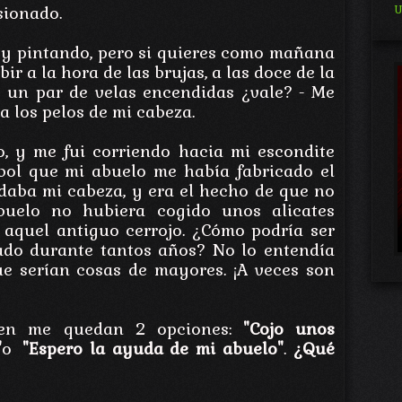
sionado.
U
oy pintando, pero si quieres como mañana
ir a la hora de las brujas, a las doce de la
 un par de velas encendidas ¿vale? - Me
a los pelos de mi cabeza.
o, y me fui corriendo hacia mi escondite
rbol que mi abuelo me había fabricado el
daba mi cabeza, y era el hecho de que no
uelo no hubiera cogido unos alicates
 aquel antiguo cerrojo. ¿Cómo podría ser
ado durante tantos años? No lo entendía
ue serían cosas de mayores. ¡A veces son
ien me quedan 2 opciones:
"
Cojo unos
"
o
"
Espero la ayuda de mi abuelo"
.
¿Qué