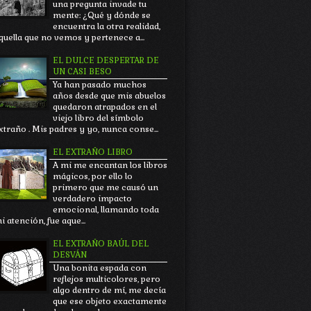
una pregunta invade tu
mente: ¿Qué y dónde se
encuentra la otra realidad,
quella que no vemos y pertenece a...
EL DULCE DESPERTAR DE
UN CASI BESO
Ya han pasado muchos
años desde que mis abuelos
quedaron atrapados en el
viejo libro del símbolo
xtraño . Mis padres y yo, nunca conse...
EL EXTRAÑO LIBRO
A mi me encantan los libros
mágicos, por ello lo
primero que me causó un
verdadero impacto
emocional, llamando toda
i atención, fue aque...
EL EXTRAÑO BAÚL DEL
DESVÁN
Una bonita espada con
reflejos multicolores, pero
algo dentro de mí, me decía
que ese objeto exactamente