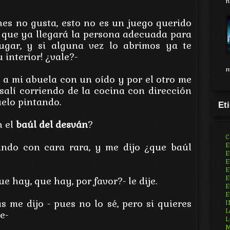
n
es no gusta, esto no es un juego querido
, que ya llegará la persona adecuada para
jugar, y si alguna vez lo abrimos ya te
interior! ¿vale?-
n
 a mi abuela con un oído y por el otro me
 salí corriendo de la cocina con dirección
uelo pintando.
Et
n el
baúl del desván
?
C
ndo con cara rara, y me dijo ¿que baúl
E
E
E
E
E
e hay, que hay, por favor?- le dije.
E
E
 me dijo - pues no lo sé, pero si quieres
I
L
e-
L
M