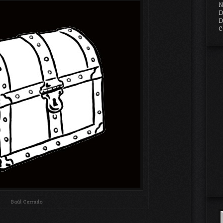
N
D
D
C
Baúl Cerrado