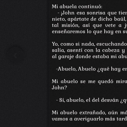
Mi abuela continuó:
- ¡John esa sonrisa que tien
nieto, apártate de dicho baúl
tal misión, así que vete a 
enseñaremos lo que hay en su 
Yo, como si nada, escuchando
salía, asentí con la cabeza y
al garaje donde estaba mi ab
-Abuelo, Abuelo ¿qué hay e
Next
Mi abuelo se me quedó mira
John?
- Sí, abuelo, el del desván ¿qu
Mi abuelo extrañado, aún más
vamos a averiguarlo más tard