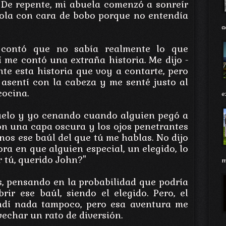
! De repente, mi abuela comenzó a sonreír
ola con cara de bobo porque no entendía
a
 contó que no sabía realmente lo que
 me contó una extraña historia. Me dijo -
te esta historia que voy a contarte, pero
 asentí con la cabeza y me senté justo al
cocina.
e
uelo y yo cenando cuando alguien pegó a
on una capa oscura y los ojos penetrantes
os ese baúl del que tú me hablas. No dijo
ora en que alguien especial, un elegido, lo
r tú, querido John?"
m
, pensando en la probabilidad que podría
rir ese baúl, siendo el elegido. Pero, el
ndí nada tampoco, pero esa aventura me
echar un rato de diversión.