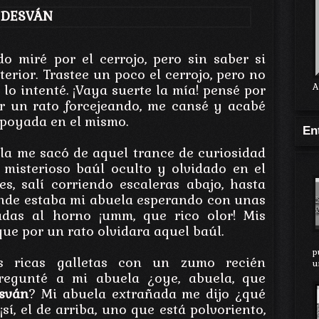
 DESVÁN
o miré por el cerrojo, pero sin saber si
terior. Trastee un poco el cerrojo, pero no
A
lo intenté. ¡Vaya suerte la mía! pensé por
ar un rato forcejeando, me cansé y acabé
poyada en el mismo.
En
ela me sacó de aquel trance de curiosidad
 misterioso baúl oculto y olvidado en el
s, salí corriendo escaleras abajo, hasta
donde estaba mi abuela esperando con unas
eadas al horno ¡umm, que rico olor! Mis
que por un rato olvidara aquel baúl.
p
s ricas galletas con un zumo recién
u
regunté a mi abuela ¿oye, abuela, que
esván
? Mi abuela extrañada me dijo ¿qué
¡sí, el de arriba, uno que está polvoriento,