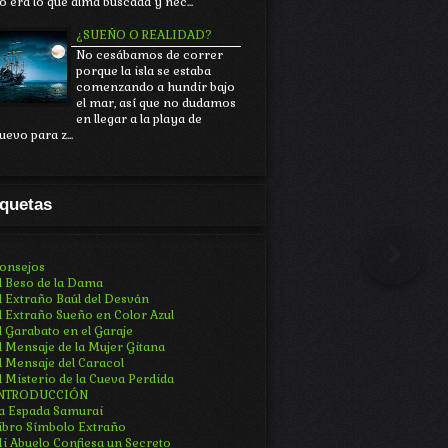
o era lo que alma buscada y nec...
¿SUEÑO O REALIDAD?
No cesábamos de correr
porque la isla se estaba
comenzando a hundir bajo
el mar, así que no dudamos
en llegar a la playa de
uevo para z...
iquetas
Prev
onsejos
l Beso de la Dama
l Extraño Baúl del Desván
l Extraño Sueño en Color Azul
l Garabato en el Garaje
l Mensaje de la Mujer Gitana
l Mensaje del Caracol
l Misterio de la Cueva Perdida
NTRODUCCIÓN
a Espada Samurai
ibro Símbolo Extraño
i Abuelo Confiesa un Secreto