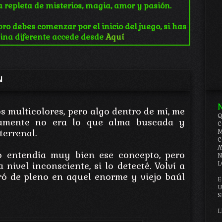
a repleta de misterios, magia, amor y pasión.
ro debes comenzar por el inicio del juego, si has
ina diferente accede desde
Aquí
N
s multicolores, pero algo dentro de mí, me
Q
tamente no era lo que alma buscada y
C
terrenal.
M
C
A
o entendía muy bien ese concepto, pero
N
L
 nivel inconsciente, si lo detecté. Volví a
ró de pleno en aquel enorme y viejo baúl
E
U
S
L