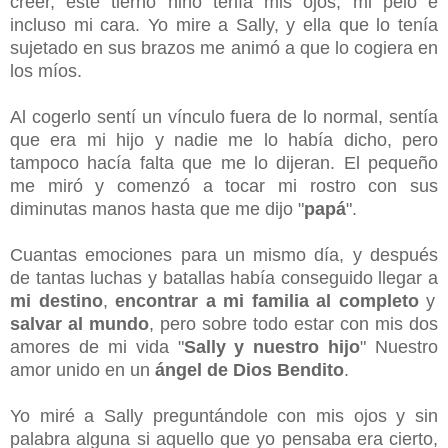
creer, este tierno niño tenía mis ojos, mi pelo e
incluso mi cara. Yo mire a Sally, y ella que lo tenía
sujetado en sus brazos me animó a que lo cogiera en
los míos.
Al cogerlo sentí un vínculo fuera de lo normal, sentía
que era mi hijo y nadie me lo había dicho, pero
tampoco hacía falta que me lo dijeran. El pequeño
me miró y comenzó a tocar mi rostro con sus
diminutas manos hasta que me dijo "
papá
".
Cuantas emociones para un mismo día, y después
de tantas luchas y batallas había conseguido llegar a
mi destino
,
encontrar a mi familia al completo
y
salvar al mundo
, pero sobre todo estar con mis dos
amores de mi vida "
Sally y nuestro hijo
" Nuestro
amor unido en un
ángel de Dios Bendito
.
Yo miré a Sally preguntándole con mis ojos y sin
palabra alguna si aquello que yo pensaba era cierto,